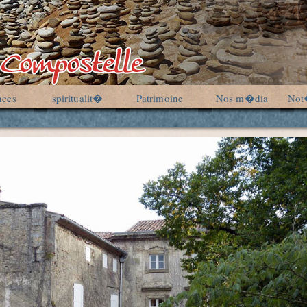
nces
spiritualit�
Patrimoine
Nos m�dia
Not