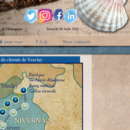
St Dominique
Samedi 08 Août 2026
� pour vous
F.A.Q.
Nous contacter
 du chemin de Vezelay
1
2
3
2b
4
3b
4b