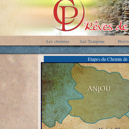
Les chemins
Les Tampons
Provi
Etapes du Chemin de