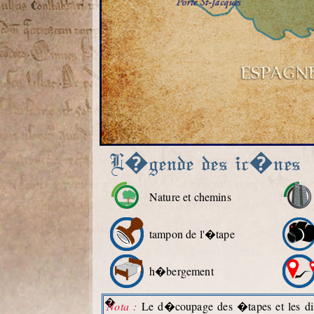
L�gende des ic�nes
Nature et chemins
tampon de l'�tape
h�bergement
�
Nota :
Le d�coupage des �tapes et les dist