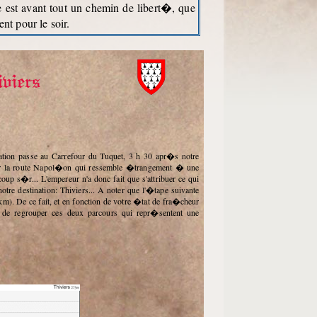
e est avant tout un chemin de libert�, que
t pour le soir.
viers
er la route Napol�on qui ressemble �trangement � une
 s�r... L'empereur n'a donc fait que s'attribuer ce qui
re destination: Thiviers... A noter que l'�tape suivante
km). De ce fait, et en fonction de votre �tat de fra�cheur
 de regrouper ces deux parcours qui repr�sentent une