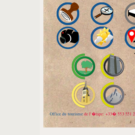
Office du tourisme
de l'�tape: +33� 553 551 