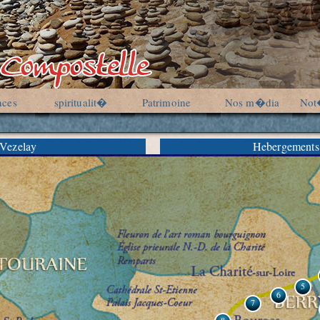
nces
spiritualit�
Patrimoine
Nos m�dia
Not
 Vezelay
Hebergements
5
6
7