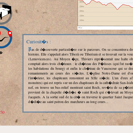
Curiosit�s :
Pas de d�couverte particuli�re sur le parcours. On se concentrera donc sur la visite de Thiviers qui poss�de une longue
�
histoire. Elle s'appelait alors Tiberii ou Tiberium et se trouvait sur la
(Lemovicences). Au Moyen �ge, Thiviers repr�sentait une halte ob
comptait alors trois ch�teaux : le ch�teau des P�lisses (qui fut ras
les habitations du bourg) et enfin le ch�teau de Vaucocour qui se dr
remaniements au cours des si�cles. L'�glise Notre-Dame est d'o
l'int�rieur, les chapiteaux remontent au XIIe si�cle. L'un d'e
monstres) qui est repris sur un des chapiteaux de la cath�drale San-Is
nef, on trouve un bas-relief montrant saint Roch, rev�tu de sa p�leri
provient de la chapelle d�di�e � saint Roch qui s'�levait au Moyen 
Jacquets. A la sortie sud de la cit� on traverse le quartier Saint Jacque
d�di�e au saint patron des marcheurs au long cours...
250