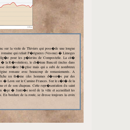
 voie romaine qui reliait P�rigueux (Vesone) � Limoges
lig�e pour les p�lerins de Compostelle. La cit�
� � la R�volution), le ch�teau Banceil (inclus dans
esse derri�re l'�glise mais qui a subi de nombreux
rigine romane avec beaucoup de remaniements. A
ux affiche un th�me (des hommes d�vor�s par des
idro � Leon sur le Camino Frances. Sur le c�t� de la
ne et de son chapeau. Cette repr�sentation du saint
�ge � l'entr�e nord de la ville et accueillait les
s. En bordure de la route, se dresse toujours la croix