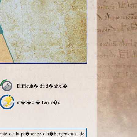
Difficult� du d�nivel�
m�t�o � l'arriv�e
ompte de la pr�sence d'h�bergements, de