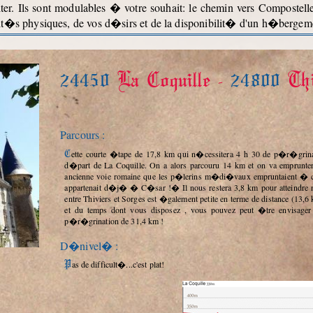
er. Ils sont modulables � votre souhait: le chemin vers Compostell
it�s physiques, de vos d�sirs et de la disponibilit� d'un h�bergemen
24450
La Coquille -
24800
Thi
Parcours :
Cette courte �tape de 17,8 km qui n�cessitera 4 h 30 de p�r�grination passe au Carrefour du Tuquet, 3 h 30 apr�s notre
d�part de La Coquille. On a alors parcouru 14 km et on va emprunt
ancienne voie romaine que les p�lerins m�di�vaux empruntaient � coup
appartenait d�j� � C�sar !� Il nous restera 3,8 km pour atteindre not
entre Thiviers et Sorges est �galement petite en terme de distance (13,6 
et du temps dont vous disposez , vous pouvez peut �tre envisager
p�r�grination de 31,4 km !
D�nivel� :
Pas de difficult�...c'est plat!