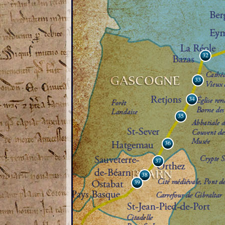
32
33
34
35
36
37
38
39