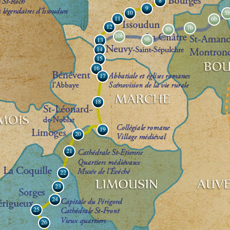
8
9
10
5
11
6b
12
7b
8b
10b
9b
13
14
15
16
17
18
19
20
21
22
23
24
25
26