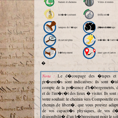
Nature et chemins
Villes et routes
Int�r�t culturel
Difficult�
tampon de l'�tape
d�nivel�
photo de l'�tape
en savoir plus
m�t�o � l'arriv
h�bergement
trace gps et cartes
�
Nota :
Le d�coupage des �tapes et l
pr�sent�s sont indicatives: ils sont �ta
compte de la pr�sence d'h�bergements, 
et de l'int�r�t des lieux � visiter. Ils so
votre souhait: le chemin vers Compostelle es
chemin de libert�, que vous pouvez adapt
de vos capacit�s physiques, de vos d�
disponibilit� d'un h�bergement pour le soi