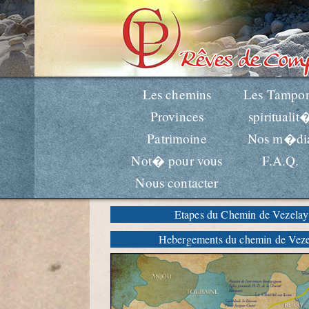
Les chemins
Les Tampo
Provinces
spiritualit
Patrimoine
Nos m�di
Not� pour vous
F.A.Q.
Nous contacter
Etapes du Chemin de Vezelay
Hebergements du chemin de Vez