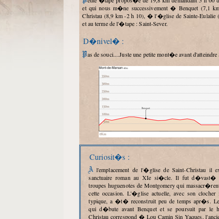
Petite �tape propos�e de 19,8 km demandant 5 h 00 de p�r�grination
et qui nous m�ne successivement � Benquet (7,1 km 
Christau (8,9 km -2 h 10), � l'�glise de Sainte-Eulalie 
et au terme de l'�tape : Saint-Sever.
D�nivel� :
Pas de souci....Juste une petite mont�e avant d'atteindre 
Curiosit�s :
A l'emplacement de l'�glise de Saint-Christau il existait d�j� un
sanctuaire roman au XIe si�cle. Il fut d�vast� 
troupes huguenotes de Montgomery qui massacr�rent 
cette occasion. L'�glise actuelle, avec son clocher
typique, a �t� reconstruit peu de temps apr�s. Le 
qui d�bute avant Benquet et se poursuit par le 
Christau correspond � Lou Camin Sin Yaques, l'anci