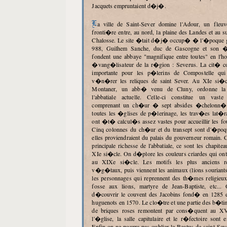
Jacquets empruntaient d�j�.
La ville de Saint-Sever domine l'Adour, un fleuve qui marque la
fronti�re entre, au nord, la plaine des Landes et au s
Chalosse. Le site �tait d�j� occup� � l'�poque g
988, Guilhem Sanche, duc de Gascogne et son 
fondent une abbaye "magnifique entre toutes" en l'h
�vang�lisateur de la r�gion : Severus. La cit� con
importante pour les p�lerins de Compostelle qui
v�n�rer les reliques de saint Sever. Au XIe si�
Montaner, un abb� venu de Cluny, ordonne la 
l'abbatiale actuelle. Celle-ci constitue un vas
comprenant un ch�ur � sept absides �chelonn�
toutes les �glises de p�lerinage, les trav�es lat�ral
ont �t� calcul�s assez vastes pour accueillir les fo
Cinq colonnes du ch�ur et du transept sont d'�poqu
elles proviendraient du palais du gouverneur romain. C
principale richesse de l'abbatiale, ce sont les chapi
XIe si�cle. On d�plore les couleurs criardes qui o
au XIXe si�cle. Les motifs les plus anciens r
v�g�taux, puis viennent les animaux (lions souriants 
les personnages qui reprennent des th�mes religieux
fosse aux lions, martyre de Jean-Baptiste, etc...
d�couvrir le couvent des Jacobins fond� en 1285 et
huguenots en 1570. Le clo�tre et une partie des b�ti
de briques roses remontent par cons�quent au XV
l'�glise, la salle capitulaire et le r�fectoire sont 
Enfin on ne pourra pas oublier le Beatus de saint Seve