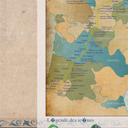
L�gende des ic�nes