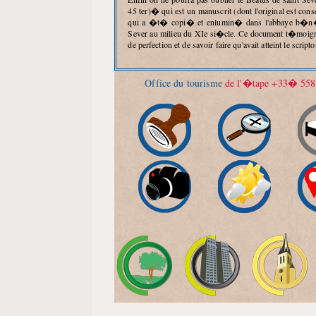
45 ter)� qui est un manuscrit (dont l'original est c
qui a �t� copi� et enlumin� dans l'abbaye b�n�d
Sever au milieu du XIe si�cle. Ce document t�moig
de perfection et de savoir faire qu'avait atteint le scrip
Office du tourisme
de l'�tape +33� 558