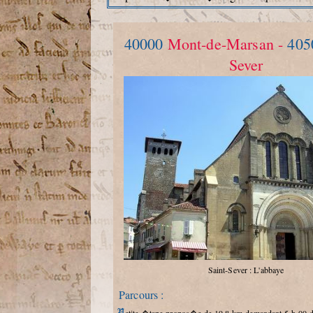
40000
Mont-de-Marsan -
40
Sever
Saint-Sever : L'abbaye
Parcours :