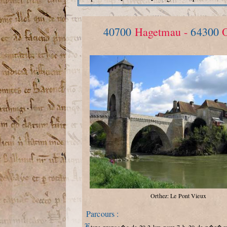
40700
Hagetmau -
64300
Orthez: Le Pont Vieux
Parcours :