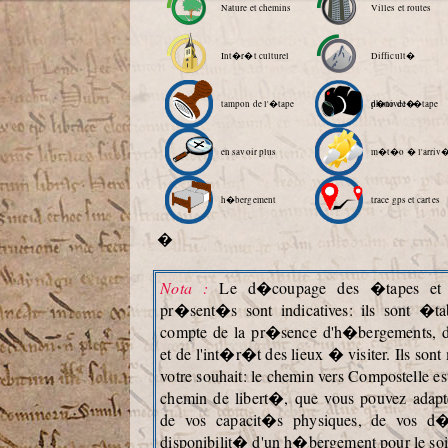
Nature et chemins
Villes et routes
Int�r�t culturel
Difficult�
tampon de l'�tape
d�nivel�
photo de l'�tape
en savoir plus
m�t�o � l'arriv
h�bergement
trace gps et cartes
�
Nota :
Le d�coupage des �tapes et l
pr�sent�s sont indicatives: ils sont �ta
compte de la pr�sence d'h�bergements, 
et de l'int�r�t des lieux � visiter. Ils so
votre souhait: le chemin vers Compostelle es
chemin de libert�, que vous pouvez adapt
de vos capacit�s physiques, de vos d�
disponibilit� d'un h�bergement pour le soi