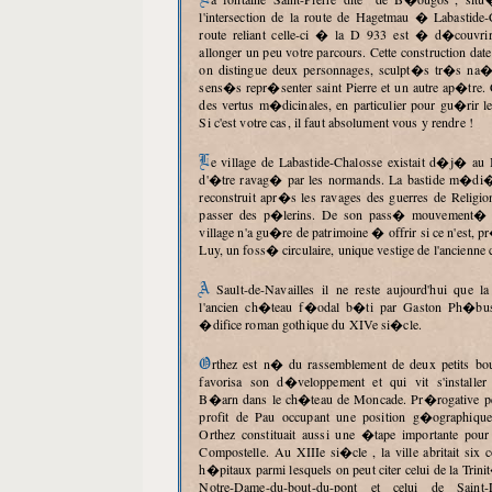
l'intersection de la route de Hagetmau � Labastide-
route reliant celle-ci � la D 933 est � d�couvri
allonger un peu votre parcours. Cette construction dat
on distingue deux personnages, sculpt�s tr�s na�
sens�s repr�senter saint Pierre et un autre ap�tre. C
des vertus m�dicinales, en particulier pour gu�rir le
Si c'est votre cas, il faut absolument vous y rendre !
Le village de Labastide-Chalosse existait d�j� au IXe si�cle avant
d'�tre ravag� par les normands. La bastide m�di�va
reconstruit apr�s les ravages des guerres de Religio
passer des p�lerins. De son pass� mouvement� et
village n'a gu�re de patrimoine � offrir si ce n'est, p
Luy, un foss� circulaire, unique vestige de l'ancienne 
A Sault-de-Navailles il ne reste aujourd'hui que la tour ruin�e de
l'ancien ch�teau f�odal b�ti par Gaston Ph�bus
�difice roman gothique du XIVe si�cle.
Orthez est n� du rassemblement de deux petits bourgs en 1260 qui
favorisa son d�veloppement et qui vit s'installer
B�arn dans le ch�teau de Moncade. Pr�rogative p
profit de Pau occupant une position g�ographique 
Orthez constituait aussi une �tape importante pour
Compostelle. Au XIIIe si�cle , la ville abritait six 
h�pitaux parmi lesquels on peut citer celui de la Trini
Notre-Dame-du-bout-du-pont et celui de Saint-