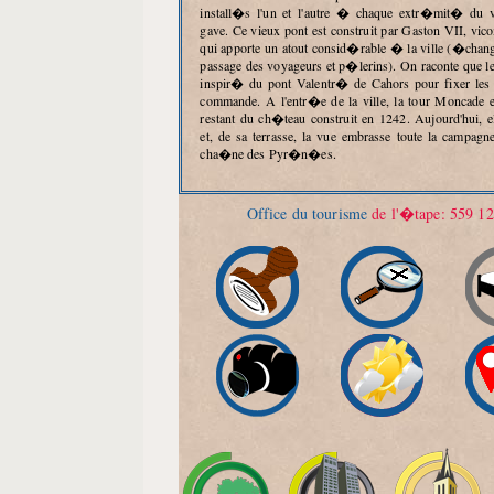
install�s l'un et l'autre � chaque extr�mit� du v
gave. Ce vieux pont est construit par Gaston VII, vi
qui apporte un atout consid�rable � la ville (�cha
passage des voyageurs et p�lerins). On raconte que le
inspir� du pont Valentr� de Cahors pour fixer les
commande. A l'entr�e de la ville, la tour Moncade es
restant du ch�teau construit en 1242. Aujourd'hui, el
et, de sa terrasse, la vue embrasse toute la campagn
cha�ne des Pyr�n�es.
Office du tourisme
de l'�tape: 559 1