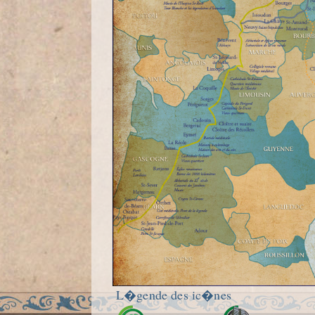
L�gende des ic�nes