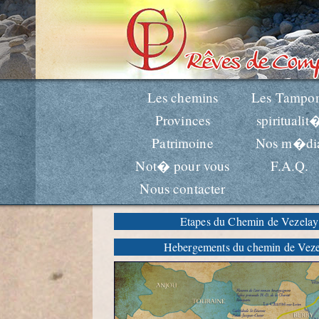
Les chemins
Les Tampo
Provinces
spiritualit
Patrimoine
Nos m�di
Not� pour vous
F.A.Q.
Nous contacter
Etapes du Chemin de Vezelay
Hebergements du chemin de Vez