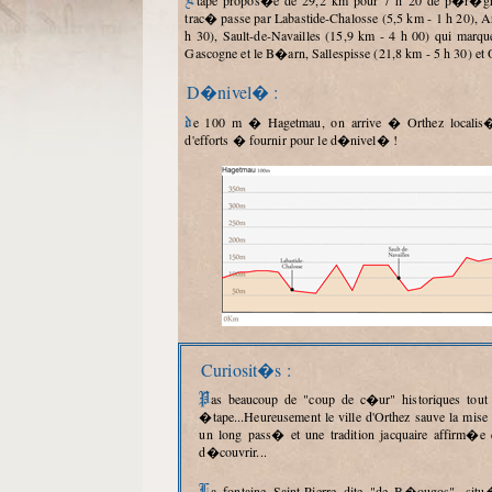
Etape propos�e de 29,2 km pour 7 h 20 de p�r�grination et dont le
trac� passe par Labastide-Chalosse (5,5 km - 1 h 20), A
h 30), Sault-de-Navailles (15,9 km - 4 h 00) qui marque 
Gascogne et le B�arn, Sallespisse (21,8 km - 5 h 30) et 
D�nivel� :
de 100 m � Hagetmau, on arrive � Orthez localis� � 65 m : peu
d'efforts � fournir pour le d�nivel� !
Curiosit�s :
Pas beaucoup de "coup de c�ur" historiques tout au long de cette
�tape...Heureusement le ville d'Orthez sauve la mise
un long pass� et une tradition jacquaire affirm�e 
d�couvrir...
La fontaine Saint-Pierre dite "de B�ougos", situ�e � l'angle de