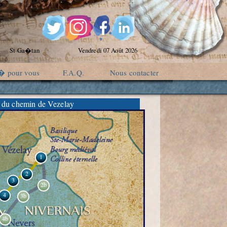
St Ga�tan
Vendredi 07 Août 2026
� pour vous
F.A.Q.
Nous contacter
 du chemin de Vezelay
1
2
3
2b
4
3b
4b