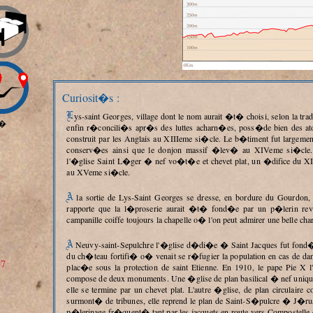
Curiosit�s :
Lys-saint Georges, village dont le nom aurait �t� choisi, selon la tradition, par Philippe Auguste et Richard Coeur de Lion
�
enfin r�concili�s apr�s des luttes acharn�es, poss�de bien des at
construit par les Anglais au XIIIeme si�cle. Le b�timent fut largeme
conserv�es ainsi que le donjon massif �lev� au XIVeme si�cle. 
l'�glise Saint L�ger � nef vo�t�e et chevet plat, un �difice du XII
au XVeme si�cle.
A la sortie de Lys-Saint Georges se dresse, en bordure du Gourdon, un hospice de p�lerins et l�proserie. La tradition
rapporte que la l�proserie aurait �t� fond�e par un p�lerin reve
campanille coiffe toujours la chapelle o� l'on peut admirer une belle cha
A Neuvy-saint-Sepulchre l'�glise d�di�e � Saint Jacques fut fond�e vers 1040 et construite � l'int�rieur de l'enceinte
du ch�teau fortifi� o� venait se r�fugier la population en cas de dan
27
plac�e sous la protection de saint Etienne. En 1910, le pape Pie X l'�
compose de deux monuments. Une �glise de plan basilical � nef unique
elle se termine par un chevet plat. L'autre �glise, de plan circulai
surmont� de tribunes, elle reprend le plan de Saint-S�pulcre � J�rus
p�lerinage fr�quent� tant par les jacquets en route vers Compostelle 