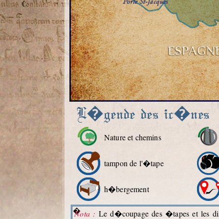
L�gende des ic�nes
Nature et chemins
tampon de l'�tape
h�bergement
�
Nota :
Le d�coupage des �tapes et les dist