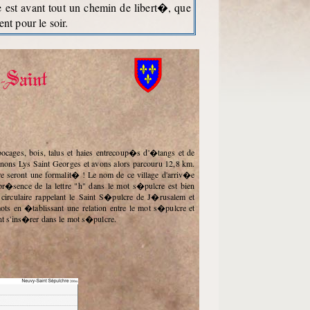
e est avant tout un chemin de libert�, que
t pour le soir.
-Saint
nons Lys Saint Georges et avons alors parcouru 12,8 km.
e seront une formalit� ! Le nom de ce village d'arriv�e
 pr�sence de la lettre "h" dans le mot s�pulcre est bien
circulaire rappelant le Saint S�pulcre de J�rusalem et
s en �tablissant une relation entre le mot s�pulcre et
 vint s'ins�rer dans le mot s�pulcre.