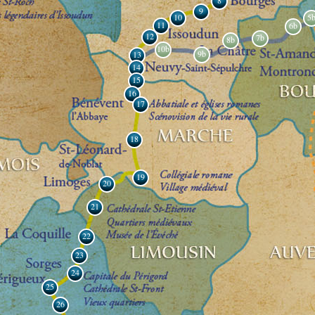
8
9
10
5
11
6b
12
7b
8b
10b
9b
13
14
15
16
17
18
19
20
21
22
23
24
25
26