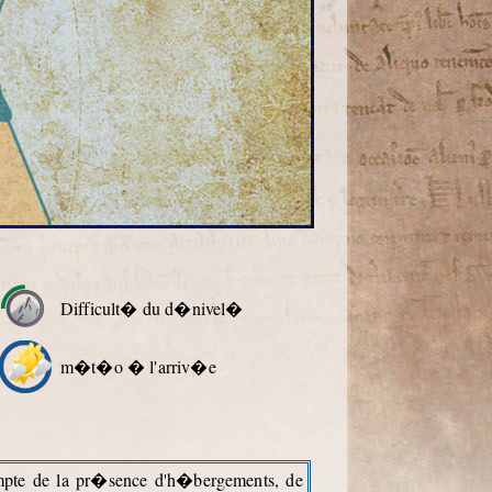
Difficult� du d�nivel�
m�t�o � l'arriv�e
ompte de la pr�sence d'h�bergements, de