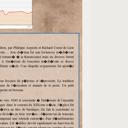
outs ... Son ch�teau fut une forteresse m�di�vale
nt remani� � la Renaissance mais les douves furent
A l'int�rieur de l'enceinte m�di�vale se dresse
Ieme si�cle. Une chapelle seigneuriale fut ajout�e
nu de J�rusalem et malade de la peste. Un petit
rpente en berceau.
ger. dans le courant du XIXeme si�cle, l'�glise fut
leva au titre de basilique. En fait le sanctuaire se
 divis�e en trois trav�es ; d�pourvue de transept,
re comprend une rotonde entour�e d'un d�ambulatoire
alem. Cet �difice devint rapidement un haut lieu de
que par les d�vots venant adorer les gouttes de sang