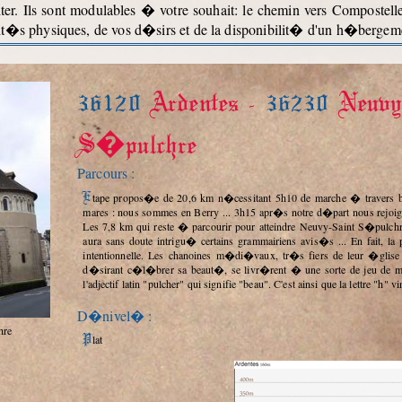
er. Ils sont modulables � votre souhait: le chemin vers Compostell
it�s physiques, de vos d�sirs et de la disponibilit� d'un h�bergemen
36120
Ardentes -
36230
Neuvy
S�pulchre
Parcours :
Etape propos�e de 20,6 km n�cessitant 5h10 de marche � travers bocages, bois, talus et haies entrecoup�s d'�tangs et de
mares : nous sommes en Berry ... 3h15 apr�s notre d�part nous rejoig
Les 7,8 km qui reste � parcourir pour atteindre Neuvy-Saint S�pulchr
aura sans doute intrigu� certains grammairiens avis�s ... En fait, la
intentionnelle. Les chanoines m�di�vaux, tr�s fiers de leur �glise 
d�sirant c�l�brer sa beaut�, se livr�rent � une sorte de jeu de mot
l'adjectif latin "pulcher" qui signifie "beau". C'est ainsi que la lettre "h"
D�nivel� :
hre
Plat