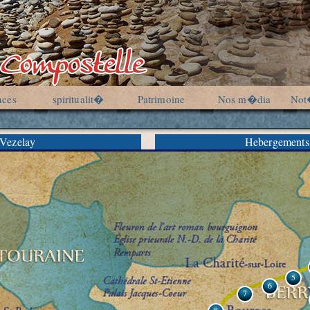
nces
spiritualit�
Patrimoine
Nos m�dia
Not
 Vezelay
Hebergements
5
6
7