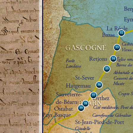
32
33
34
35
36
37
38
39