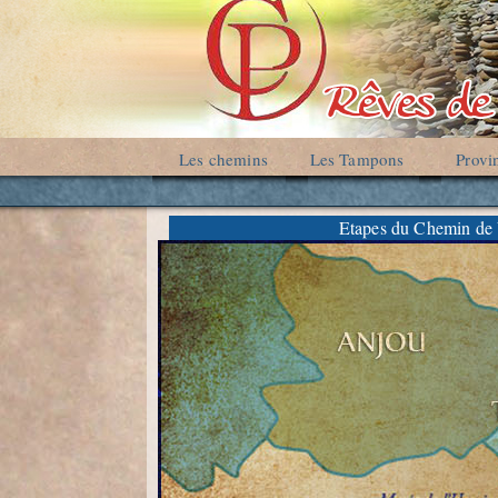
Les chemins
Les Tampons
Provi
Etapes du Chemin de