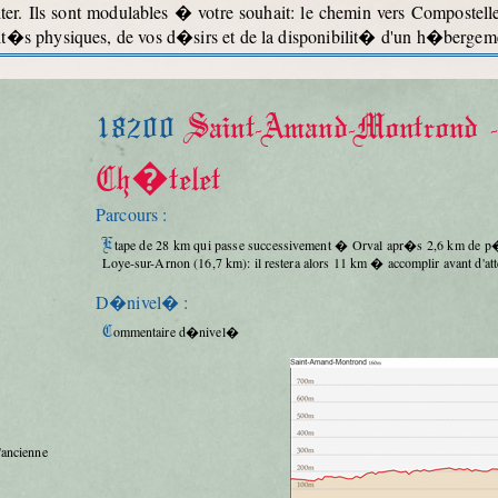
er. Ils sont modulables � votre souhait: le chemin vers Compostell
it�s physiques, de vos d�sirs et de la disponibilit� d'un h�bergemen
18200
Saint-Amand-Montrond 
Ch�telet
Parcours :
Etape de 28 km qui passe successivement � Orval apr�s 2,6 km de p�r�grination puis � Bouzais (5,1 km) avant de traverser
Loye-sur-Arnon (16,7 km): il restera alors 11 km � accomplir avant d'a
D�nivel� :
Commentaire d�nivel�
'ancienne