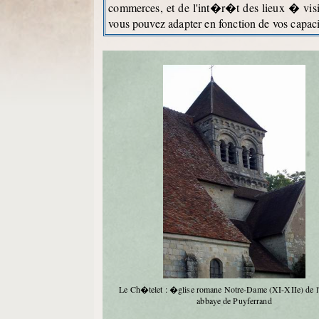
commerces, et de l'int�r�t des lieux � visit
vous pouvez adapter en fonction de vos capac
Le Ch�telet : �glise romane Notre-Dame (XI-XIIe) de l
abbaye de Puyferrand