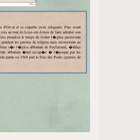
 sera au tour de Loye-sur-Arnon de faire admirer son
us prendrez le temps de visiter l'�glise paroissiale
 pendant les guerres de religion mais reconstruite au
ien s�r l'�glise abbatiale de Puyferrand, �difice
ette abbatiale �tait occup�e � l'�poque par les
de partie en 1569 part le Duc des Ponts (guerres de