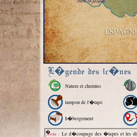
L�gende des ic�nes
Nature et chemins
tampon de l'�tape
h�bergement
�
Nota :
Le d�coupage des �tapes et les dist