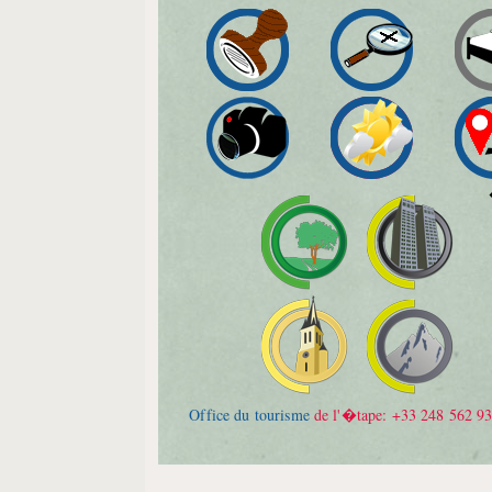
Office du tourisme
de l'�tape: +33 248 562 9