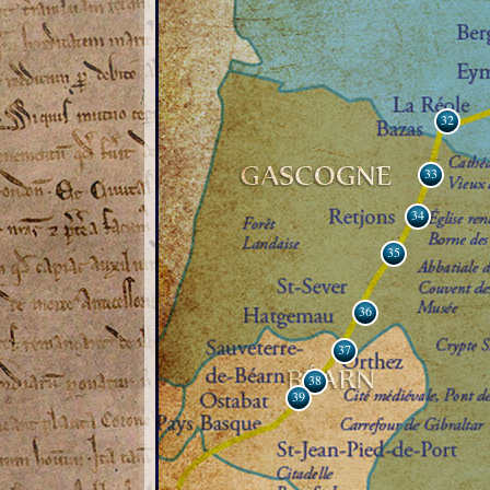
32
33
34
35
36
37
38
39