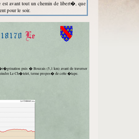
e est avant tout un chemin de libert�, que
t pour le soir.
-
18170
Le
tteindre Le Ch�telet, terme propos� de cette �tape.