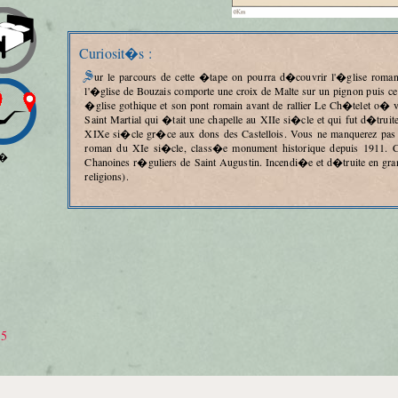
Curiosit�s :
Sur le parcours de cette �tape on pourra d�couvrir l'�glise romane d'Orval et sa superbe croix reliquaire. Plus avant
l'�glise de Bouzais comporte une croix de Malte sur un pignon puis ce
�glise gothique et son pont romain avant de rallier Le Ch�telet o� vo
Saint Martial qui �tait une chapelle au XIIe si�cle et qui fut d�truite
XIXe si�cle gr�ce aux dons des Castellois. Vous ne manquerez pas b
roman du XIe si�cle, class�e monument historique depuis 1911. C
�
Chanoines r�guliers de Saint Augustin. Incendi�e et d�truite en gran
religions).
35