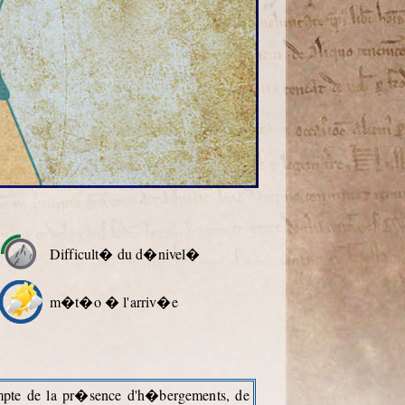
Difficult� du d�nivel�
m�t�o � l'arriv�e
ompte de la pr�sence d'h�bergements, de