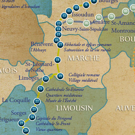
8
9
10
5
11
6b
12
7b
8b
10b
9b
13
14
15
16
17
18
19
20
21
22
23
24
25
26