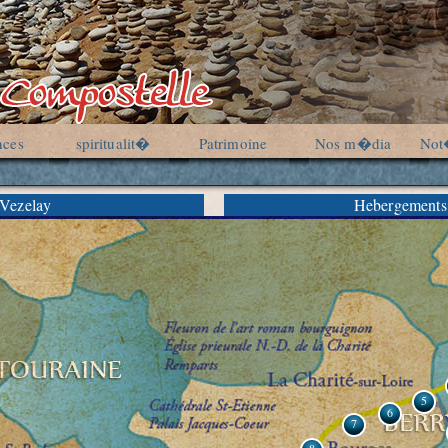
nces
spiritualit�
Patrimoine
Nos m�dia
Not
 Vezelay
Hebergements
5
6
7