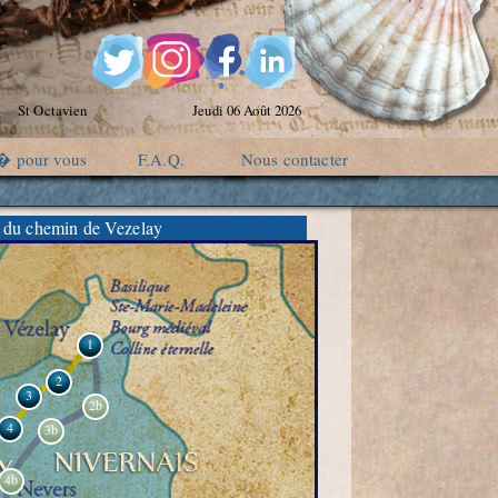
St Octavien
Jeudi 06 Août 2026
� pour vous
F.A.Q.
Nous contacter
 du chemin de Vezelay
1
2
3
2b
4
3b
4b