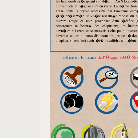
les huguenots pr�cipitent son d�clin. Au XIXe si�c
conventuels et l'�glise sont en ruine. La d�molitio
1904, seule la crypte accessible par l'ancienne ent
�t� pr�serv�e. sa vo�te restaur�e repose sur qu
marbre rouge et noir provenant d'un �difice g
remarquera la beaut� des chapiteaux, les histor
sayn�tes : Lazare et le mauvais riche pour illustre
l'avarice, ou des hommes disputant des grappes � des 
chapiteaux semblent avoir �t� travaill�s au d�but 
Office du tourisme
de l'�tape: +33� 558