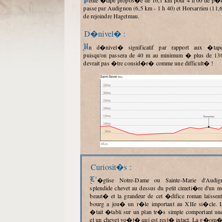
Petite �tape propos�e de 16,1 km pour 4 h 00 de p�r�grination et qui
passe par Audignon (6,5 km - 1 h 40) et Horsarrieu (11,
de rejoindre Hagetmau.
D�nivel� :
Un d�nivel� significatif par rapport aux �tapes pr�c�dentes
puisqu'on passera de 40 m au minimum � plus de 130 
devrait pas �tre consid�r� comme une difficult� !
Curiosit�s :
L'�glise Notre-Dame ou Sainte-Marie d'Audignon dresse son
splendide chevet au dessus du petit cimeti�re d'un mo
beaut� et la grandeur de cet �difice roman laissen
bourg a jou� un r�le important au XIIe si�cle. L'
�tait �tabli sur un plan tr�s simple comportant un
et un chevet vo�t� qui est rest� intact. La g�om�tr