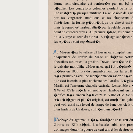
forme semi-circulaire est renforc�e par un bel a
r�gulier. Les contreforts colonnes ajoutent de la fo
une aust�rit� presque militaire. La seule note de ga
par les vingt-trois modillons et les chapiteaux
l'int�rieur, la forme g�om�trique du chevet est to
mais le regard est surtout attir� par le retable de pi
peint de couleurs vives. Au premier �tage, les peintures
de la Vierge et celle du Christ. A l'�tage sup�rieur
les Ap�tres sont repr�sent�s.
Au Moyen �ge le village d'Horsarrieu comptait une commanderie des
hospitaliers de l'ordre de Malte et l'h�pital Not
chevaliers assuraient la gestion. Devant l'entr�e de l'h
le calvaire monolithe d'Horsarrieu qui fut d�plac� 
m�tres en 1970 lors du remembrement des terres. Il s
tr�s primitive avec une repr�sentation assez na�ve 
que c'est la croix la plus ancienne des Landes. L'�glise
Martin est l'ancienne chapelle castrale. L'ensembl
XVe et XVIe si�cle en gothique flamboyant en re
�difice tr�s ancien b�ti entre le VIIIe et le Xe s
tr�s �l�gant et plut�t original, est orn� d'un gab
peut voir aussi sur le cul-de-lampe de l'une des clefs
d'un landais de Chalosse, coiff�e d'un b�ret !
L'abbaye d'Hagetmau a �t� fond�e sur le lieu du martyre de saint
Girons au XIIe si�cle. L'abbatiale subit une pr
dommages durant la guerre de cent ans et les destruc