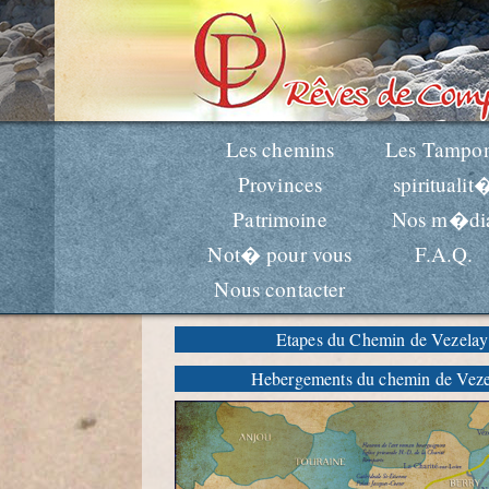
Les chemins
Les Tampo
Provinces
spiritualit
Patrimoine
Nos m�di
Not� pour vous
F.A.Q.
Nous contacter
Etapes du Chemin de Vezelay
Hebergements du chemin de Vez