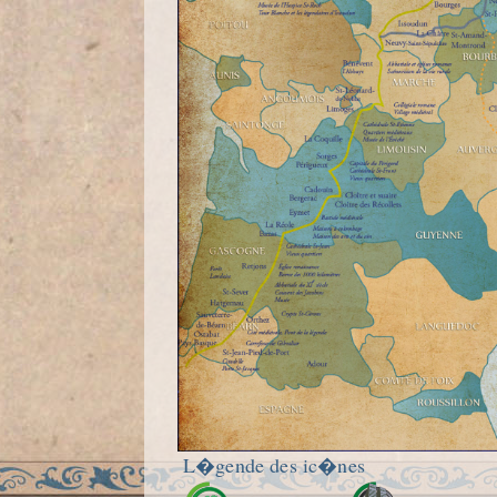
L�gende des ic�nes