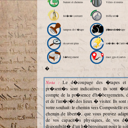
Nature et chemins
Villes et routes
Int�r�t culturel
Difficult�
tampon de l'�tape
d�nivel�
photo de l'�tape
en savoir plus
m�t�o � l'arriv
h�bergement
trace gps et cartes
�
Nota :
Le d�coupage des �tapes et l
pr�sent�s sont indicatives: ils sont �ta
compte de la pr�sence d'h�bergements, 
et de l'int�r�t des lieux � visiter. Ils so
votre souhait: le chemin vers Compostelle es
chemin de libert�, que vous pouvez adapt
de vos capacit�s physiques, de vos d�
disponibilit� d'un h�bergement pour le soi