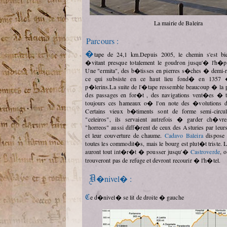
La mairie de Baleira
Parcours :
�tape de 24,1 km.Depuis 2005, le chemin s'est bien am�lior� en
�vitant presque totalement le goudron jusqu'� l'h�p
Une "ermita", des b�tisses en pierres s�ches � demi-ru
ce qui subsiste en ce haut lieu fond� en 1357 �
p�lerins.La suite de l'�tape ressemble beaucoup � l
des passages en for�t , des navigations vent�es � tr
toujours ces hameaux o� l'on note des �volutions dan
Certains vieux b�timents sont de forme semi-circul
"celeiros", ils servaient autrefois � garder ch�vre
"horreos" aussi diff�rent de ceux des Asturies par leur
et leur couverture de chaume.
Cadavo Baleira
dispose 
toutes les commodit�s, mais le bourg est plut�t triste. 
auront tout int�r�t � pousser jusqu'�
Castroverde
, 
trouveront pas de refuge et devront recourir � l'h�tel.
D�nivel� :
Ce d�nivel� se lit de droite � gauche