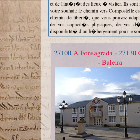
et de l'int�r�t des lieux � visiter. Ils so
votre souhait: le chemin vers Compostelle es
chemin de libert�, que vous pouvez adapt
de vos capacit�s physiques, de vos d�
disponibilit� d'un h�bergement pour le soi
27100
A Fonsagrada -
27130
O
- Baleira