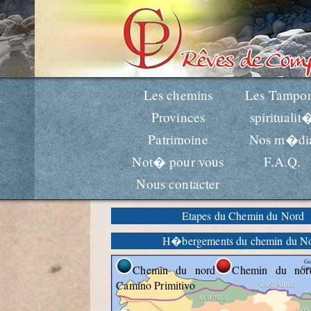
Les chemins
Les Tampo
Provinces
spiritualit
Patrimoine
Nos m�di
Not� pour vous
F.A.Q.
Nous contacter
Etapes du Chemin du Nord
H�bergements du chemin du N
Chemin du nord
Chemin du nor
Camino Primitivo