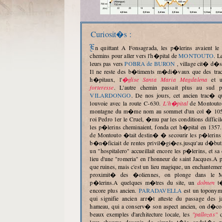
Curiosit�s :
En quittant A Fonsagrada, les p�lerins avaient le choix entre deux
chemins pour aller vers l'h�pital de
MONTOUTO
. L
leurs pas vers
POBRA de BURON
, village cit� d�s 
Il ne reste des b�timents m�di�vaux que des trace
h�pitaux, l'
�glise Santa Maria Magdalena
et u
forteresse
. L'autre chemin passait plus au sud p
VILARDONGO
. De nos jours, cet ancien trac� 
louvoie avec la route C-630.
L'h�pital
de Montouto 
montagne du m�me nom au sommet d'un col � 1050m
roi Pedro 1er le Cruel, �mu par les conditions difficil
les p�lerins cheminaient, fonda cet h�pital en 1357.
de Montouto �tait destin� � secourir les p�lerins 
b�n�ficiait de rentes privil�gi�es.jusqu'au d�bu
un "hospitalero" accueillait encore les p�lerins, et sa
lieu d'une "romeria" en l'honneur de saint Jacques.A 
que ruines, mais c'est un lieu magique, un enchantem
proximit� des �oliennes, on plonge dans le
p�lerins.A quelques m�tres du site, un
dolmen
t�
encore plus ancien.
PARADAVELLA
est un toponyme
qui signifie ancien arr�t atteste du passage des j
hameau, qui a conserv� son aspect ancien, on d�cou
beaux exemples d'architecture locale, les
"pallozas"
q
leur chaume devenir de simple t�le ondul�e p