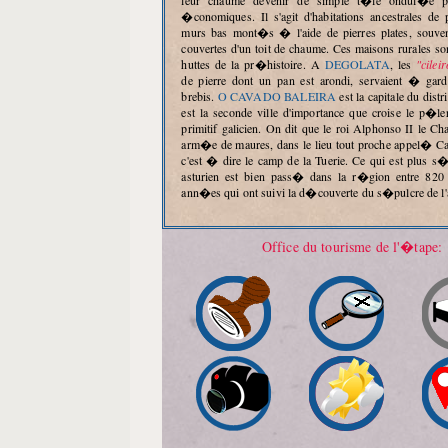
�conomiques. Il s'agit d'habitations ancestrales de 
murs bas mont�s � l'aide de pierres plates, souven
couvertes d'un toit de chaume. Ces maisons rurales 
huttes de la pr�histoire. A
DEGOLATA
, les
"cilei
de pierre dont un pan est arondi, servaient � ga
brebis.
O CAVADO BALEIRA
est la capitale du distri
est la seconde ville d'importance que croise le p�le
primitif galicien. On dit que le roi Alphonso II le Ch
arm�e de maures, dans le lieu tout proche appel� C
c'est � dire le camp de la Tuerie. Ce qui est plus s�r
asturien est bien pass� dans la r�gion entre 820 
ann�es qui ont suivi la d�couverte du s�pulcre de l
Office du tourisme de l'�tape: