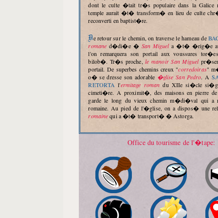
dont le culte �tait tr�s populaire dans la Galice 
temple aurait �t� transform� en lieu de culte chr�
reconverti en baptist�re.
De retour sur le chemin, on traverse le hameau de
BA
romane
d�di�e �
San Miguel
a �t� �rig�e au 
l'on remarquera son portail aux voussures tor�e
bilob�. Tr�s proche,
le manoir San Miguel
pr�sen
portail. De superbes chemins creux "
corredoiras
" m
o� se dresse son adorable
�glise San Pedro
. A
SA
RETORTA
l'
ermitage roman
du XIIe si�cle si�ge
cimeti�re. A proximit�, des maisons en pierre de t
garde le long du vieux chemin m�di�val qui a re
romaine. Au pied de l'�glise, on a dispos� une rel
romaine
qui a �t� transport� � Astorga.
Office du tourisme de l'�tape: