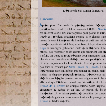
L'�glise de San Roman da Retorta
Parcours :
Apr�s plus d'un mois de p�r�grination, l'�tape de ce jour nous
para�tra bien courte: 17,8 km demandant 4h30....
San Ro
est en effet le seul lieu envisageable pour passer la nui
trac� est �vident, rectiligne comme si le chemin se
moins de cent kilom�tres de Santiago et qu'il pressait l
pass�e la porte de saint Jacques et franchi le pont romai
Lugo
la campagne galicienne incite � la fl�nerie. Elle
murets, ses "horreos" et ses choux qui dandinent leur 
Parfois, on quitte la route r�cente pour emprunter l'ant
chemin creux sombre et dall�, presque parall�le au 
richesse du jour se situe hors chemin. Il serait presque 
pas faire le crochet par
Santa Eulalia de Boveda
. Le 
int�ressant avec son habitat traditionnel en granit, mais
visiter la chapelle pal�ochr�tienne, d�couverte
si�cle sous l'�glise paroissiale. ses origines sont obscu
affirment que l'�difice remonte au IVe si�cle. Au ter
Roman de la Retorta
ne compte qu'une petite �glise
cimeti�re, le refuge et un bar. Le patron du bistr
imp�nitent. A le laisser parler, � condition de compre
m�tin� de galicien, vous saurez tout sur le passage des
Roman
au fil des si�cles.