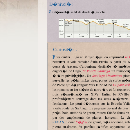
D�nivel� :
Ce d�nivel� se lit de droite � gauche
Curiosit�s :
Pour quitter Lugo au Moyen �ge, on empruntait
la 
retrouver la voie romaine d'Iria Flavia. A partir du 
cours de travaux d'urbanisme destin�s � am�liore
engorg�e de Lugo,
la Puerta Santiago
fut remodel
� �tre privil�gi�e . Un
Santiago Matamoros
plac
surveille les p�lerins.Les deux portes de sortie m�
de Ponte qui d�gringole vers le rio Mino
.Le pont Vel
les romains au 1er si�cle de notre �re et fut reconstr
puis r�am�nag� au XIVe. Enfin, le XVIIIe 
profond�ment l'ouvrage dont les seuls �l�ments 
fondations. Le pont d�bouche sur la Estrada Vella
vieille route de Santiago. Le paysage devient de plus 
pr�s, bois, maisons de granit, murets fait de dalles 
par des empilements de pierres, horreos... L
SEOANE
, dont
l'�glise
de granit, tr�s ancienne, arb
pierre au-dessus du porche.L'�difice appartenait, 