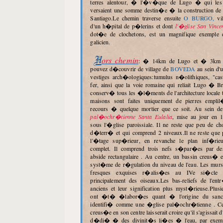
terres alentour, � l'�v�que de Lugo � qui les 
versaient une somme destin�e � la construction de 
Santiago.Le chemin traverse ensuite
O BURGO,
vil
d'un h�pital de p�lerins et dont
l'�glise San Vince
dot�e de clochetons, est un magnifique exemple 
galicien.
Hors chemin
: � 14km de Lugo et � 3km 
pouvez d�couvrir de village de
BOVEDA
au sein d'u
vestiges arch�ologiques:tumulus n�olithiques, "cas
fer, ainsi que la voie romaine qui reliait Lugo � Br
conserv� tous les �l�ments de l'architecture locale t
maisons sont faites uniquement de pierres empli
recours � quelque mortier que ce soit. Au sein d
pal�ochr�tienne Santa Eulalia
, mise au jour en 1
sous l'�glise paroissiale. Il ne reste que peu de ch
d�terr� et qui comprend 2 niveaux.Il ne reste que 
l'�tage sup�rieur, en revanche le plan inf�rieu
complet. Il comprend trois nefs s�par�es par de
abside rectangulaire . Au centre, un bassin creus�
syst�me de r�gulation du niveau de l'eau. Les murs
fresques exquises r�alis�es au IVe si�cle e
principalement des oiseaux.Les bas-reliefs de l'ent
anciens et leur signification plus myst�rieuse.Plu
ont �t� �labor�es quant � l'origine du sanct
identifi� comme une �glise pal�ochr�tienne . Cep
creus�e en son centre laisserait croire qu'il s'agissait
d�di� � des divinit�s li�es � l'eau, par exemp