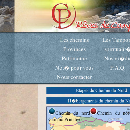
Les chemins
Les Tampo
Provinces
spiritualit
Patrimoine
Nos m�di
Not� pour vous
F.A.Q.
Nous contacter
Etapes du Chemin du Nord
H�bergements du chemin du N
Chemin du nord
Chemin du nor
Camino Primitivo