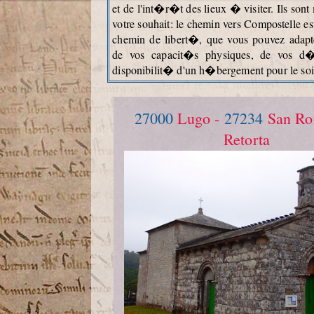
et de l'int�r�t des lieux � visiter. Ils so
votre souhait: le chemin vers Compostelle es
chemin de libert�, que vous pouvez adapt
de vos capacit�s physiques, de vos d�
disponibilit� d'un h�bergement pour le soi
27000
Lugo -
27234
San Ro
Retorta