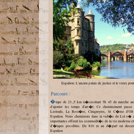
Espalion: L'ancien palais de justice et le vieux pon
Parcours :
�tape de 23.,5 km n�cessitant 5h 45 de marche auxquels il y a lieu
d'ajouter les temps d'arr�t. Ce cheminement passe
Lestrade, La Rosi�re, Cinqpeyres, St C�me d'Olt a
Espalion. Nous cheminons dans la vall�e du Lot o� d
importantes offrent les commodit�s de la vie moderne et 
d'�tapes possibles. De 810 m au d�part on de
Espalion