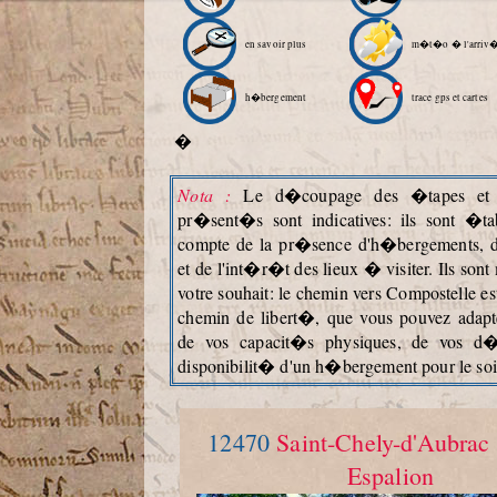
en savoir plus
m�t�o � l'arriv
h�bergement
trace gps et cartes
�
Nota :
Le d�coupage des �tapes et l
pr�sent�s sont indicatives: ils sont �ta
compte de la pr�sence d'h�bergements, 
et de l'int�r�t des lieux � visiter. Ils so
votre souhait: le chemin vers Compostelle es
chemin de libert�, que vous pouvez adapt
de vos capacit�s physiques, de vos d�
disponibilit� d'un h�bergement pour le soi
12470
Saint-Chely-d'Aubrac
Espalion