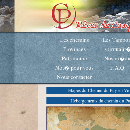
Les chemins
Les Tampo
Provinces
spiritualit
Patrimoine
Nos m�di
Not� pour vous
F.A.Q.
Nous contacter
Etapes du Chemin du Puy en Ve
Hebergements du chemin du P