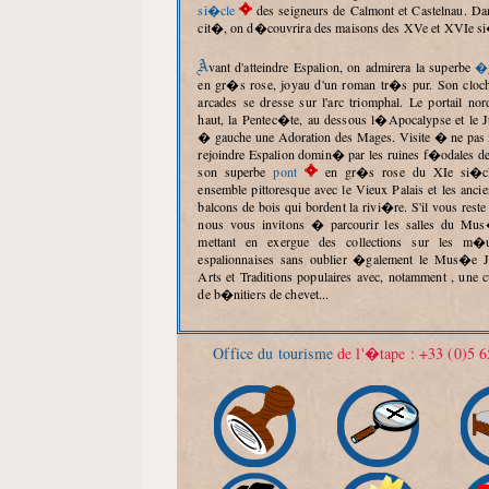
si�cle
des seigneurs de Calmont et Castelnau. Dans
cit�, on d�couvrira des maisons des XVe et XVIe si
Avant d'atteindre Espalion, on admirera la superbe
�g
en gr�s rose, joyau d'un roman tr�s pur. Son cloc
arcades se dresse sur l'arc triomphal. Le portail no
haut, la Pentec�te, au dessous l�Apocalypse et le 
� gauche une Adoration des Mages. Visite � ne pas 
rejoindre Espalion domin� par les ruines f�odales de
son superbe
pont
en gr�s rose du XIe si�cl
ensemble pittoresque avec le Vieux Palais et les anci
balcons de bois qui bordent la rivi�re. S'il vous rest
nous vous invitons � parcourir les salles du Mu
mettant en exergue des collections sur les m�
espalionnaises sans oublier �galement le Mus�e J
Arts et Traditions populaires avec, notamment , une c
de b�nitiers de chevet...
Office du tourisme
de l'�tape : +33 (0)5 6