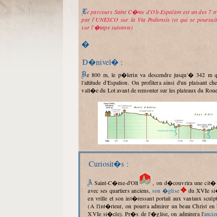
Le parcours Saint C�me d'Olt-Espalion est un des 7 tron�ons class�s
par l'UNESCO sur la Via Podiensis (et qui se poursui
sur l'�tape suivante)
�
D�nivel� :
De 800 m, le p�lerin va descendre jusqu'� 342 m qui correspond �
l'altitude d'Espalion. On profitera ainsi d'un plaisant c
vall�e du Lot avant de remonter sur les plateaux du Rou
Curiosit�s :
A Saint-C�me-d'Olt
, on d�couvrira une cit� 
avec ses quartiers anciens,
son �glise
du XVIe si�
en vrille et son int�ressant portail aux vantaux scul
(A l'int�rieur, on pourra admirer un beau Christ en
XVIe si�cle). Pr�s de l'�glise, on admirera l'
ancie