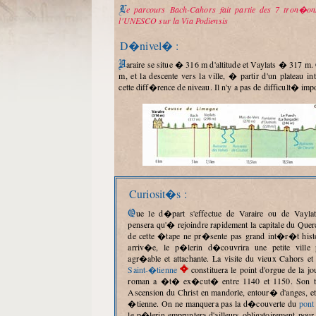
Le parcours Bach-Cahors fait partie des 7 tron�ons� class�s par
l'UNESCO sur la Via Podiensis
D�nivel� :
Varaire se situe � 316 m d'altitude et Vaylats � 317 m. Cahors est � 122
m, et la descente vers la ville, � partir d'un plateau int
cette diff�rence de niveau. Il n'y a pas de difficult� imp
Curiosit�s :
Que le d�part s'effectue de Varaire ou de Vaylats le p�lerin ne
pensera qu'� rejoindre rapidement la capitale du Quer
de cette �tape ne pr�sente pas grand int�r�t his
arriv�e, le p�lerin d�couvrira une petite ville 
agr�able et attachante. La visite du vieux Cahors et
Saint-�tienne
constituera le point d'orgue de la j
roman a �t� ex�cut� entre 1140 et 1150. Son t
Ascension du Christ en mandorle, entour� d'anges, et 
�tienne. On ne manquera pas la d�couverte du
pont
le p�lerin empruntera d'ailleurs obligatoirement pour q