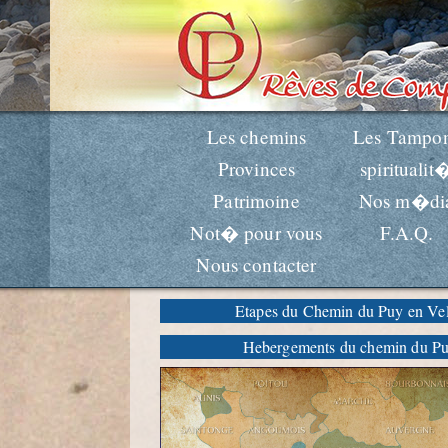
Les chemins
Les Tampo
Provinces
spiritualit
Patrimoine
Nos m�di
Not� pour vous
F.A.Q.
Nous contacter
Etapes du Chemin du Puy en Ve
Hebergements du chemin du P