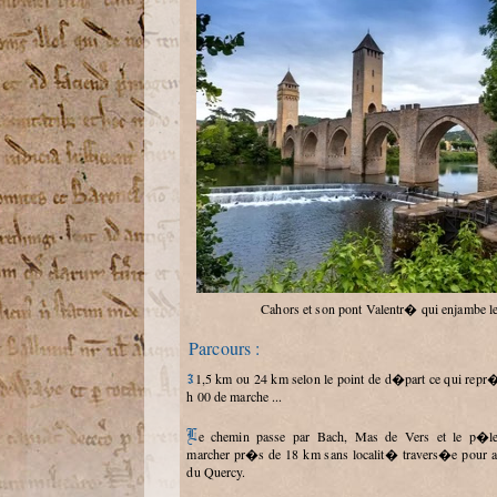
Cahors et son pont Valentr� qui enjambe l
Parcours :
31,5 km ou 24 km selon le point de d�part ce qui repr�sente 8 h 00 ou 6
h 00 de marche ...
Le chemin passe par Bach, Mas de Vers et le p�lerin devra ensuite
marcher pr�s de 18 km sans localit� travers�e pour att
du Quercy.