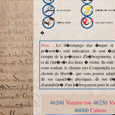
en savoir plus
m�t�o � l'arriv
h�bergement
trace gps et cartes
�
Nota :
Le d�coupage des �tapes et l
pr�sent�s sont indicatives: ils sont �ta
compte de la pr�sence d'h�bergements, 
et de l'int�r�t des lieux � visiter. Ils so
votre souhait: le chemin vers Compostelle es
chemin de libert�, que vous pouvez adapt
de vos capacit�s physiques, de vos d�
disponibilit� d'un h�bergement pour le soi
46260
Varaire (ou
46230
Vay
46000
Cahors