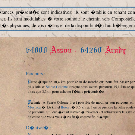
ances pr�sent�s sont indicatives: ils sont �tablis en tenant c
er. Ils sont modulables � votre souhait: le chemin vers Compostell
it�s physiques, de vos d�sirs et de la disponibilit� d'un h�bergemen
64800
Asson -
64260
Arudy
Parcours :
Petite �tape de 18,4 km pour 4h30 de marche qui nous fait passer pa
plus loin et
Sainte Colome
lorsque nous avons parcouru 15,1 km ce qu
alors que 3,3km pour achever l'�tape pr�conis�e.
Variante:
A Sainte Colome il est possible de modifier son parcours en c
Meyracq
� 1,6 km et
Bescat
� 3,6 km au lieu de prendre la petite route 
ce parcours qui leur �vitait d'avoir � traverser (et retraverser) le gave
de chute que vous vous �tes fix� comme fin d'�tape ...
D�nivel� :