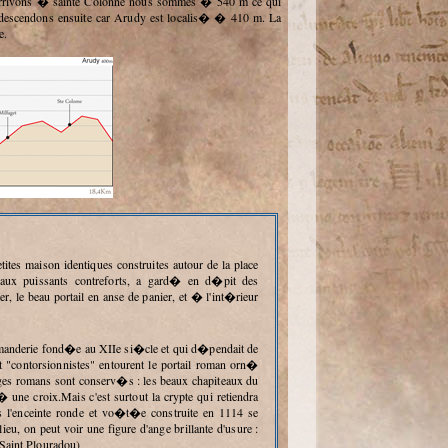
escendons ensuite car Arudy est localis� � 410 m. La
e.
ux puissants contreforts, a gard� en d�pit des
le beau portail en anse de panier, et � l'int�rieur
contorsionnistes" entourent le portail roman orn�
stiges romans sont conserv�s : les beaux chapiteaux du
une croix.Mais c'est surtout la crypte qui retiendra
s l'enceinte ronde et vo�t�e construite en 1114 se
ieu, on peut voir une figure d'ange brillante d'usure :
 (Saint Plouradou)