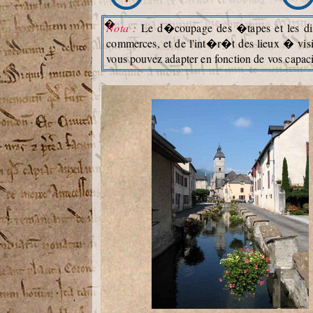
�
Nota :
Le d�coupage des �tapes et les dist
commerces, et de l'int�r�t des lieux � visit
vous pouvez adapter en fonction de vos capac