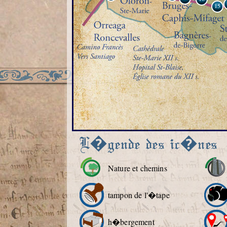
15
L�gende des ic�nes
Nature et chemins
tampon de l'�tape
h�bergement