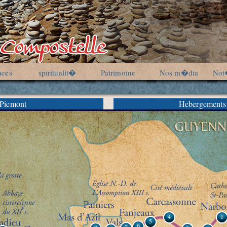
nces
spiritualit�
Patrimoine
Nos m�dia
Not
 Piemont
Hebergements
4
1
5
6