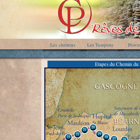
Les chemins
Les Tampons
Provi
Etapes du Chemin du
20
21
19
22
23
18
17
16