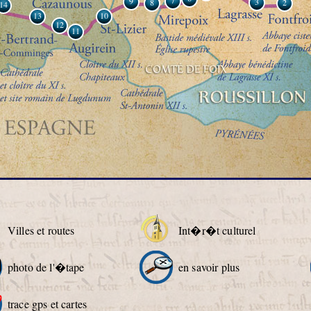
7
9
3
8
2
14
13
10
12
11
Villes et routes
Int�r�t culturel
photo de l'�tape
en savoir plus
trace gps et cartes