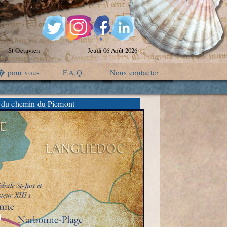
St Octavien
Jeudi 06 Août 2026
� pour vous
F.A.Q.
Nous contacter
 du chemin du Piemont