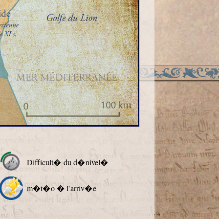
Difficult� du d�nivel�
m�t�o � l'arriv�e