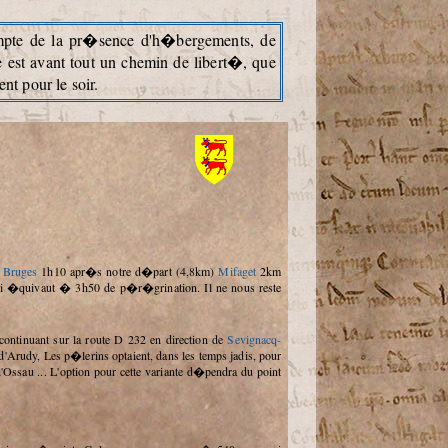
ompte de la pr�sence d'h�bergements, de
e est avant tout un chemin de libert�, que
t pour le soir.
r
Bruges
1h10 apr�s notre d�part (4,8km)
Mifaget
2km
i �quivaut � 3h50 de p�r�grination. Il ne nous reste
ontinuant sur la route D 232 en direction de
Sevignacq-
d'Arudy, Les p�lerins optaient, dans les temps jadis, pour
 d'Ossau ... L'option pour cette variante d�pendra du point