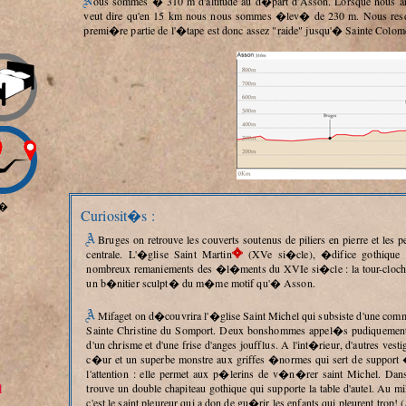
Nous sommes � 310 m d'altitude au d�part d'Asson. Lorsque nous arrivons � sainte Colonne nous sommes � 540 m ce qui
veut dire qu'en 15 km nous nous sommes �lev� de 230 m. Nous resd
premi�re partie de l'�tape est donc assez "raide" jusqu'� Sainte Colom
�
Curiosit�s :
A Bruges on retrouve les couverts soutenus de piliers en pierre et les petites maison identiques construites autour de la place
centrale. L'�glise Saint Martin
(XVe si�cle), �difice gothique a
nombreux remaniements des �l�ments du XVIe si�cle : la tour-clocher, 
un b�nitier sculpt� du m�me motif qu'� Asson.
A Mifaget on d�couvrira l'�glise Saint Michel qui subsiste d'une commanderie fond�e au XIIe si�cle et qui d�pendait de
Sainte Christine du Somport. Deux bonshommes appel�s pudiquement "
d'un chrisme et d'une frise d'anges joufflus. A l'int�rieur, d'autres ve
c�ur et un superbe monstre aux griffes �normes qui sert de support � 
l'attention : elle permet aux p�lerins de v�n�rer saint Michel. Dan
1
trouve un double chapiteau gothique qui supporte la table d'autel. Au mil
c'est le saint pleureur qui a don de gu�rir les enfants qui pleurent trop!